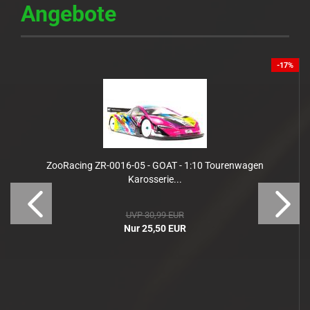
Angebote
%
-17%
ZooRacing ZR-0016-05 - GOAT - 1:10 Tourenwagen
Karosserie...
UVP 30,99 EUR
Nur 25,50 EUR