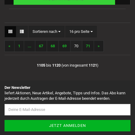
Sortieren nach
pro Seite
Sortieren nach
16 pro Seite
«
1
...
67
68
69
70
71
»
1105
bis
1120
(von insgesamt
1121
)
Der Newsletter
liefert Aktionen, Neue Artikel, Angebote, Tipps und Infos. Das Abo kann
jederzeit durch Austragen der E-Mail-Adresse beendet werden.