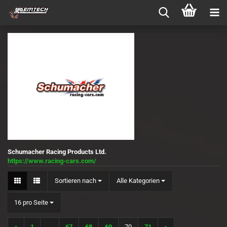
Schumacher Racing Products Ltd.
https://www.racing-cars.com/
Sortieren nach
Sortieren nach
Alle Kategorien
pro Seite
16 pro Seite
«
1
...
67
68
69
70
71
»