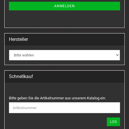
ANMELDUNG
ANMELDEN
Hersteller
Schnellkauf
BITTE
Bitte geben Sie die Artikelnummer aus unserem Katalog ein.
GEBEN
SIE
DIE
ARTIKELNUMMER
LOS
AUS
UNSEREM