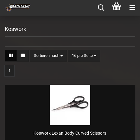
Koswork
Sortieren nach
pro Seite
Sortieren nach
16 pro Seite
1
Koswork Lexan Body Curved Scissors