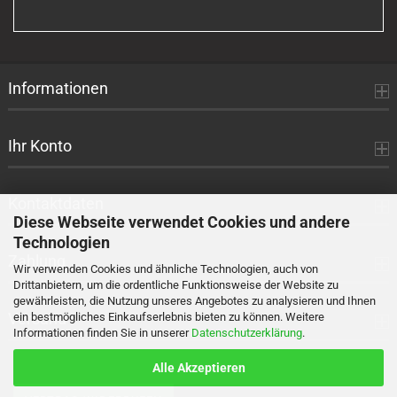
KATALOG
EIN.
Informationen
Ihr Konto
Kontaktdaten
Diese Webseite verwendet Cookies und andere
Technologien
Zahlung
Wir verwenden Cookies und ähnliche Technologien, auch von
Drittanbietern, um die ordentliche Funktionsweise der Website zu
gewährleisten, die Nutzung unseres Angebotes zu analysieren und Ihnen
Versand
ein bestmögliches Einkaufserlebnis bieten zu können. Weitere
Informationen finden Sie in unserer
Datenschutzerklärung
.
Alle Akzeptieren