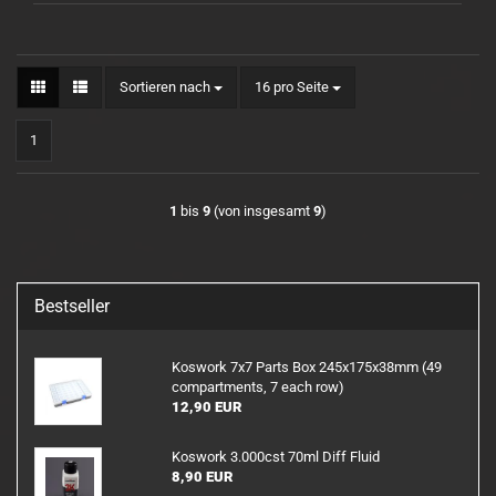
Sortieren nach
pro Seite
Sortieren nach
16 pro Seite
1
1
bis
9
(von insgesamt
9
)
Bestseller
Koswork 7x7 Parts Box 245x175x38mm (49
compartments, 7 each row)
12,90 EUR
Koswork 3.000cst 70ml Diff Fluid
8,90 EUR