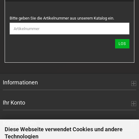
BITTE
Bitte geben Sie die Artikelnummer aus unserem Katalog ein.
GEBEN
SIE
DIE
ARTIKELNUMMER
LOS
AUS
UNSEREM
KATALOG
EIN.
Informationen
Ihr Konto
Kontaktdaten
Diese Webseite verwendet Cookies und andere
Technologien