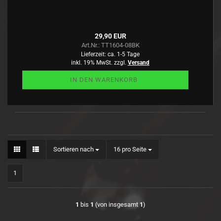
29,90 EUR
Art.Nr.: TT1604-08BK
Lieferzeit:
ca. 1-5 Tage
inkl. 19% MwSt. zzgl.
Versand
IN DEN WARENKORB
Sortieren nach
pro Seite
Sortieren nach
16 pro Seite
1
1
bis
1
(von insgesamt
1
)