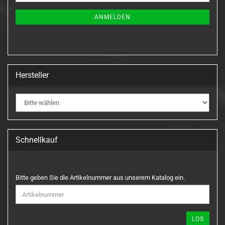
Mail
NEWSLETTER-
ANMELDUNG
ANMELDEN
Hersteller
Schnellkauf
BITTE
Bitte geben Sie die Artikelnummer aus unserem Katalog ein.
GEBEN
SIE
DIE
ARTIKELNUMMER
LOS
AUS