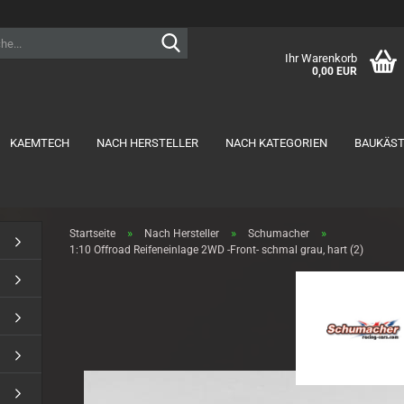
Suche...
Ihr Warenkorb
0,00 EUR
KAEMTECH
NACH HERSTELLER
NACH KATEGORIEN
BAUKÄS
RTR anzeigen
Akkus anzeigen
»
»
»
Startseite
Nach Hersteller
Schumacher
1:10 Offroad
1S Lipo
1:10 Offroad Reifeneinlage 2WD -Front- schmal grau, hart (2)
1:14 Offroad
2S Lipo MID-Shorty
2S Lipo Shorty
2S Lipo Stick
3S Lipo Shorty
3S Lipo Stick
Ladekabel
NiMH