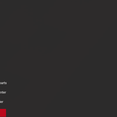
parts
nter
der