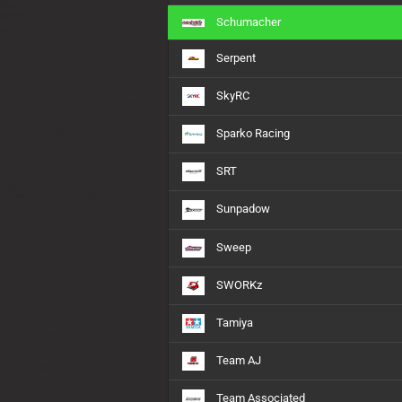
Schumacher
Serpent
SkyRC
Sparko Racing
SRT
Sunpadow
Sweep
SWORKz
Tamiya
Team AJ
Team Associated