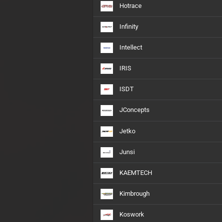
Hotrace
Infinity
Intellect
IRIS
ISDT
JConcepts
Jetko
Junsi
KAEMTECH
Kimbrough
Koswork