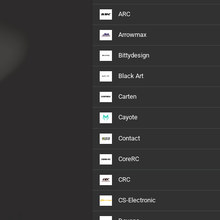
Sparko Racing
ARC
Sworkz
Team Associated
Arrowmax
Team Durango
Bittydesign
Yokomo
Black Art
Carten
Motoren anzeigen
1:10
Cayote
1:8
Contact
Nitro
CoreRC
CRC
CS-Electronic