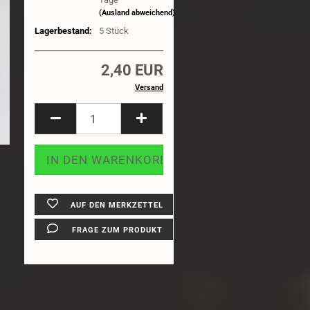
(Ausland abweichend)
1:8 Truck
Lagerbestand:
5
Stück
Felgen
Reifeneinlagen
2,40 EUR
inkl. 19% MwSt. zzgl.
Versand
AUF DEN MERKZETTEL
FRAGE ZUM PRODUKT