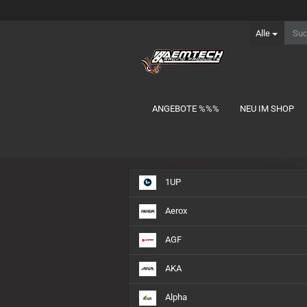
Alle
ANGEBOTE %%%
NEU IM SHOP
Ersatzteile anzeigen
1UP
Carten
Hobbywing
Aerox
Iris
Kyosho
AGF
Losi/TLR
AKA
Mugen
Schumacher
Alpha
Serpent