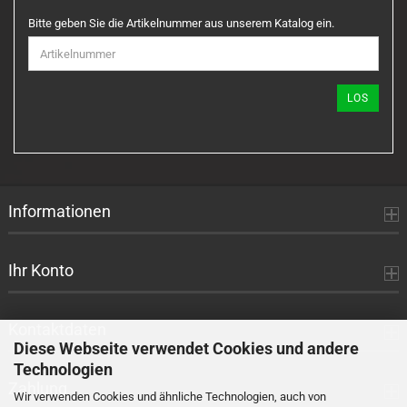
BITTE
Bitte geben Sie die Artikelnummer aus unserem Katalog ein.
GEBEN
SIE
DIE
ARTIKELNUMMER
LOS
AUS
UNSEREM
KATALOG
EIN.
Informationen
Ihr Konto
Kontaktdaten
Diese Webseite verwendet Cookies und andere
Technologien
Zahlung
Wir verwenden Cookies und ähnliche Technologien, auch von