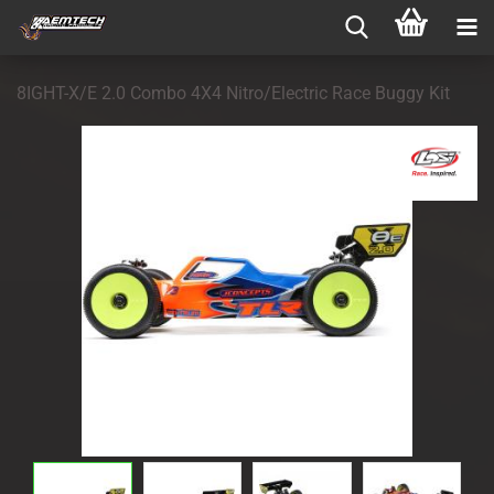
8IGHT-X/E 2.0 Combo 4X4 Nitro/Electric Race Buggy Kit