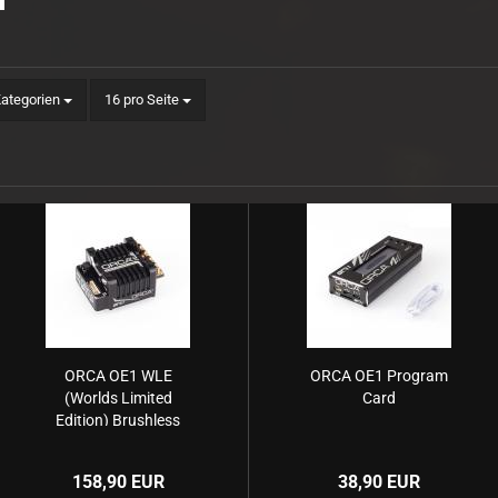
Sender/Empfänger Akku
Ladesicherheit
pro Seite
Kategorien
16 pro Seite
ORCA OE1 WLE
ORCA OE1 Program
(Worlds Limited
Card
Edition) Brushless
Speed Controller
158,90 EUR
38,90 EUR