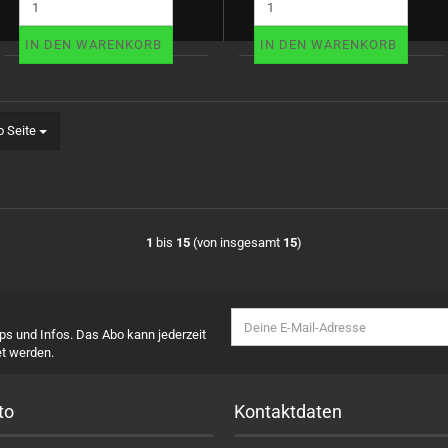
IN DEN WARENKORB
IN DEN WARENKORB
eite
o Seite
1
bis
15
(von insgesamt
15
)
pps und Infos. Das Abo kann jederzeit
t werden.
to
Kontaktdaten