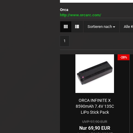
Sparko Racing
Orca
Sworkz
http://www.orcarc.com/
Team Associated
Sortieren nach
Sortieren nach
Alle 
Team Durango
Yokomo
1
-28%
Motoren anzeigen
1:10
1:8
Nitro
ORCA INFINITE X
8590mAh 7.4V 135C
LiPo Stick Pack
(5mm,320g)
UVP 97,90 EUR
Nur 69,90 EUR