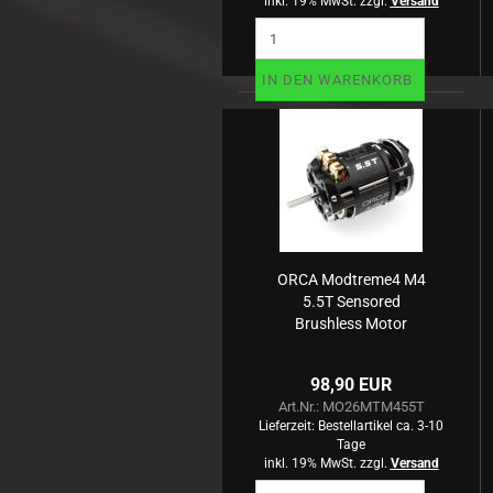
inkl. 19% MwSt. zzgl.
Versand
IN DEN WARENKORB
ORCA Modtreme4 M4
5.5T Sensored
Brushless Motor
98,90 EUR
Art.Nr.: MO26MTM455T
Lieferzeit:
Bestellartikel ca. 3-10
Tage
inkl. 19% MwSt. zzgl.
Versand