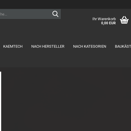
Suche...
Ihr Warenkorb
0,00 EUR
KAEMTECH
NACH HERSTELLER
NACH KATEGORIEN
BAUKÄS
RTR anzeigen
Akkus anzeigen
1:10 Offroad
1S Lipo
1:14 Offroad
2S Lipo MID-Shorty
2S Lipo Shorty
2S Lipo Stick
3S Lipo Shorty
3S Lipo Stick
Ladekabel
NiMH