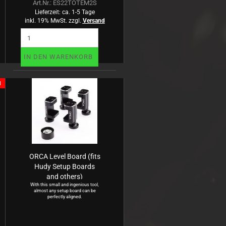
Art.Nr.: ES22TOTEM2S
Lieferzeit:
ca. 1-5 Tage
inkl. 19% MwSt. zzgl.
Versand
IN DEN WARENKORB
N
ORCA Level Board (fits
Hudy Setup Boards
and others)
With this small and ingenious tool,
almost any setup board can be
perfectly aligned.