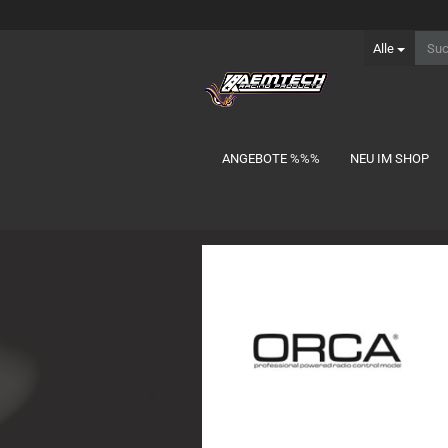
Alle
ANGEBOTE %%%
NEU IM SHOP
Ersatzteile anzeigen
Carten
Hobbywing
Iris
Kyosho
Losi/TLR
Mugen
Schumacher
Serpent