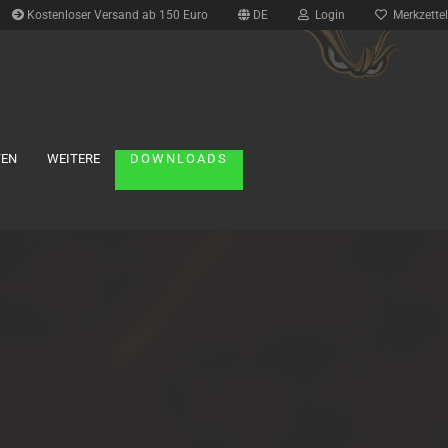
Kostenloser Versand ab 150 Euro
DE
Login
Merkzettel
TEN
WEITERE
DOWNLOADS
Reifen anzeigen
1:10 Buggy
1:10 Formel
1:10 FWD
1:10 Short Course Truck
1:10 Tourenwagen
1:10 Truck
1:12 Onroad
1:8 Buggy