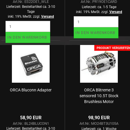
Art.Nr.: ES22OE1_WLE
Art.Nr.: PR19OE1CARD
Lieferzeit:
Bestellartikel ca. 3-10
Lieferzeit:
ca. 1-5 Tage
Tage
inkl. 19% MwSt. zzgl.
Versand
inkl. 19% MwSt. zzgl.
Versand
IN DEN WARENKORB
IN DEN WARENKORB
PRODUKT VERGRIFFE
ORCA Bluconn Adapter
ORCA Blitreme 3
sensored 10.5T Stock
Brushless Motor
58,90 EUR
98,90 EUR
Art.Nr.: BL24BLUCON1
Art.Nr.: MO24BT3U105A
Lieferzeit:
Bestellartikel ca. 3-10
Lieferzeit:
ca. 1 Woche