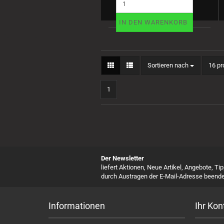
IN DEN WARENKORB
Sortieren nach
pro S
Sortieren nach
16 pr
1
Der Newsletter
liefert Aktionen, Neue Artikel, Angebote, Ti
durch Austragen der E-Mail-Adresse beende
Informationen
Ihr Kon