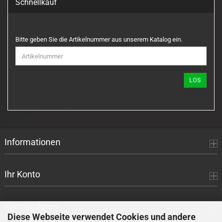
Schnellkauf
BITTE
Bitte geben Sie die Artikelnummer aus unserem Katalog ein.
GEBEN
SIE
DIE
ARTIKELNUMMER
LOS
AUS
UNSEREM
KATALOG
EIN.
Informationen
Ihr Konto
Kontaktdaten
Diese Webseite verwendet Cookies und andere