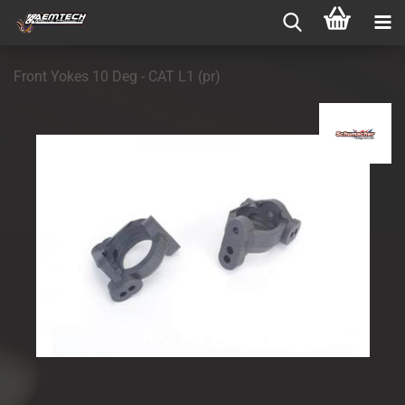
Front Yokes 10 Deg - CAT L1 (pr)