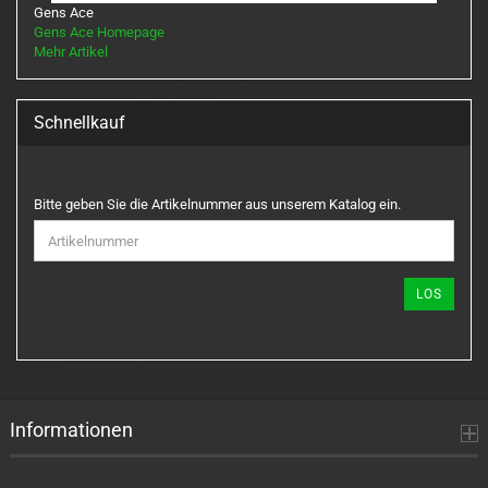
Gens Ace
Gens Ace Homepage
Mehr Artikel
Schnellkauf
BITTE
Bitte geben Sie die Artikelnummer aus unserem Katalog ein.
GEBEN
SIE
DIE
ARTIKELNUMMER
LOS
AUS
UNSEREM
KATALOG
EIN.
Informationen