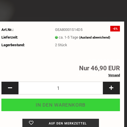
-6%
Art.Nr.:
GEA80001S14D5
Lieferzeit:
ca. 1-5 Tage
(Ausland abweichend)
Lagerbestand:
2
Stück
UVP 49,99 EUR
Nur 46,90 EUR
inkl. 19% MwSt. zzgl.
Versand
AUF DEN MERKZETTEL