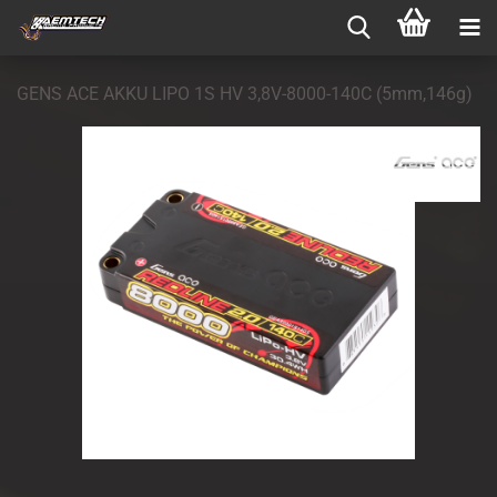
GENS ACE AKKU LIPO 1S HV 3,8V-8000-140C (5mm,146g)