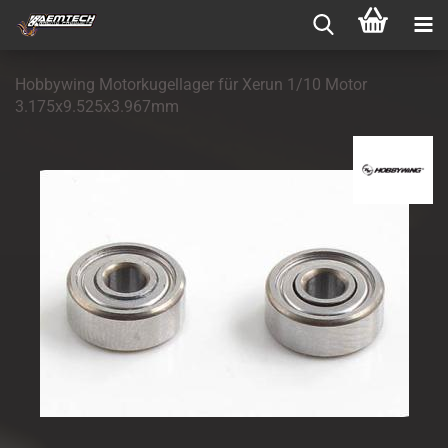
Hobbywing Motorkugellager für Xerun 1/10 Motor
3.175x9.525x3.967mm