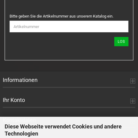
BITTE
Bitte geben Sie die Artikelnummer aus unserem Katalog ein.
GEBEN
SIE
DIE
ARTIKELNUMMER
LOS
AUS
UNSEREM
KATALOG
EIN.
Informationen
Ihr Konto
Kontaktdaten
Diese Webseite verwendet Cookies und andere
Technologien