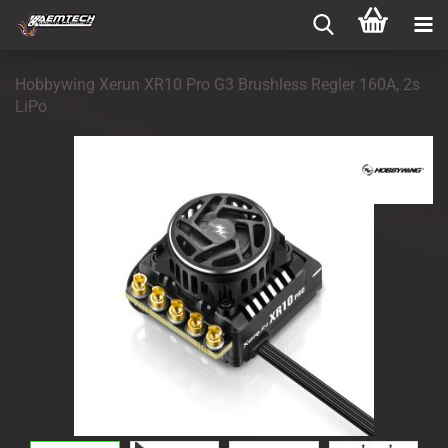
Hobbywing Xerun XR10 Pro G3 Brushless Regler 160A, 2s
LiPo