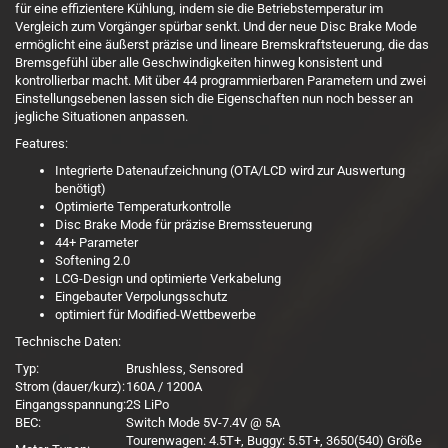
für eine effizientere Kühlung, indem sie die Betriebstemperatur im
Vergleich zum Vorgänger spürbar senkt. Und der neue Disc Brake Mode
ermöglicht eine äußerst präzise und lineare Bremskraftsteuerung, die das
Bremsgefühl über alle Geschwindigkeiten hinweg konsistent und
kontrollierbar macht. Mit über 44 programmierbaren Parametern und zwei
Einstellungsebenen lassen sich die Eigenschaften nun noch besser an
jegliche Situationen anpassen.
Features:
Integrierte Datenaufzeichnung (OTA/LCD wird zur Auswertung
benötigt)
Optimierte Temperaturkontrolle
Disc Brake Mode für präzise Bremssteuerung
44+ Parameter
Softening 2.0
LCG-Design und optimierte Verkabelung
Eingebauter Verpolungsschutz
optimiert für Modified-Wettbewerbe
Technische Daten:
Typ:
Brushless, Sensored
Strom (dauer/kurz):
160A / 1200A
Eingangsspannung:
2S LiPo
BEC:
Switch Mode 5V-7.4V @ 5A
Tourenwagen: 4.5T+, Buggy: 5.5T+, 3650(540) Größe