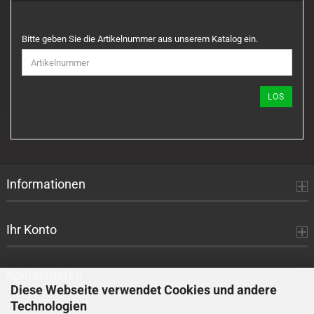
BITTE
Bitte geben Sie die Artikelnummer aus unserem Katalog ein.
GEBEN
SIE
DIE
ARTIKELNUMMER
LOS
AUS
UNSEREM
KATALOG
EIN.
Informationen
Ihr Konto
Kontaktdaten
Diese Webseite verwendet Cookies und andere
Technologien