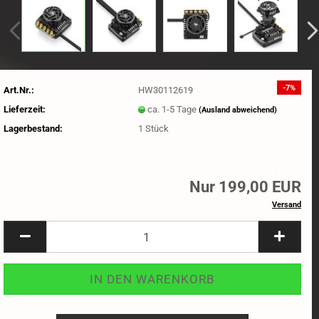
-7%
Art.Nr.:
HW30112619
Lieferzeit:
ca. 1-5 Tage
(Ausland abweichend)
Lagerbestand:
1
Stück
UVP 214,00 EUR
Nur 199,00 EUR
inkl. 19% MwSt. zzgl.
Versand