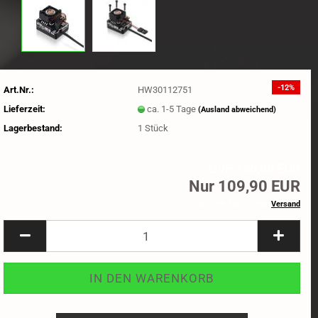
-12%
Art.Nr.:
HW30112751
Lieferzeit:
ca. 1-5 Tage
(Ausland abweichend)
Lagerbestand:
1
Stück
UVP 126,00 EUR
Nur 109,90 EUR
inkl. 19% MwSt. zzgl.
Versand