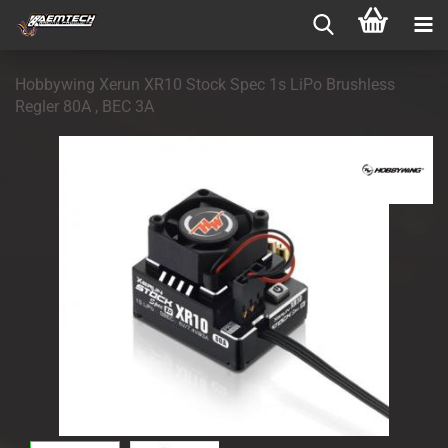
Hobbywing Xerun XR10 Stock Spec 1s LiPo Brushless
Regler 80A , BEC 3A