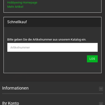
Hobbywing Homepage
Mehr Artikel
Schnellkauf
BITTE
Bitte geben Sie die Artikelnummer aus unserem Katalog ein.
GEBEN
SIE
DIE
ARTIKELNUMMER
LOS
AUS
UNSEREM
KATALOG
EIN.
Informationen
Ihr Konto