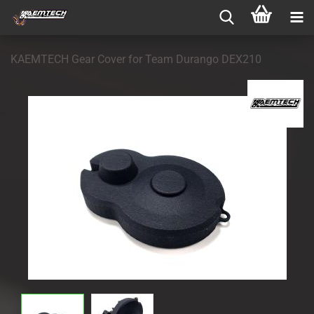
KAEMTECH Gear Cover for Team Durango DEX210