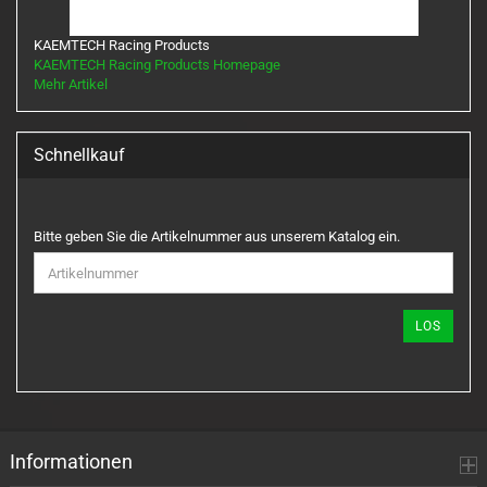
KAEMTECH Racing Products
KAEMTECH Racing Products Homepage
Mehr Artikel
Schnellkauf
BITTE
Bitte geben Sie die Artikelnummer aus unserem Katalog ein.
GEBEN
SIE
DIE
ARTIKELNUMMER
LOS
AUS
UNSEREM
KATALOG
EIN.
Informationen