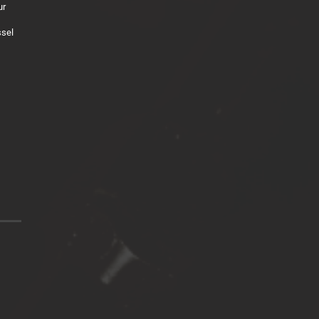
ur
ssel