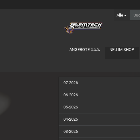
Alle
ANGEBOTE %%%
NEU IM SHOP
Ersatzteile anzeigen
07-2026
Carten
Hobbywing
06-2026
Iris
05-2026
Kyosho
Losi/TLR
04-2026
Mugen
03-2026
Schumacher
Serpent