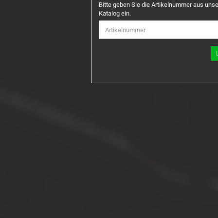
BITTE
Bitte geben Sie die Artikelnummer aus uns
GEBEN
Katalog ein.
SIE
DIE
ARTIKELNUMMER
AUS
UNSEREM
KATALOG
EIN.