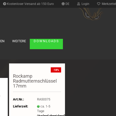
Kostenloser Versand ab 150 Euro
DE
Login
Merkzettel
TEN
WEITERE
DOWNLOADS
Reifen anzeigen
-18%
1:10 Buggy
Rockamp
1:10 Formel
Radmutternschlüssel
1:10 FWD
17mm
1:10 Short Course Truck
1:10 Tourenwagen
Art.Nr.:
RA50375
1:10 Truck
Lieferzeit:
ca. 1-5
1:12 Onroad
Tage
1:8 Buggy
(Ausland abweichend)