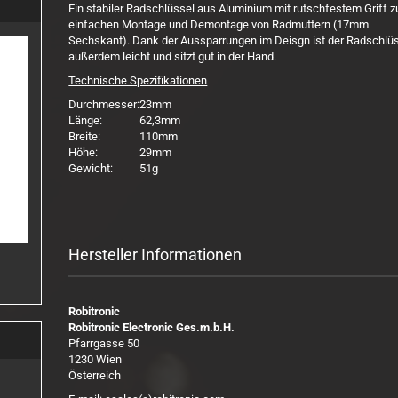
Ein stabiler Radschlüssel aus Aluminium mit rutschfestem Griff z
einfachen Montage und Demontage von Radmuttern (17mm
Sechskant). Dank der Aussparrungen im Deisgn ist der Radschlü
außerdem leicht und sitzt gut in der Hand.
Technische Spezifikationen
Durchmesser:
23mm
Länge:
62,3mm
Breite:
110mm
Höhe:
29mm
Gewicht:
51g
Hersteller Informationen
Robitronic
Robitronic Electronic Ges.m.b.H.
Pfarrgasse 50
1230 Wien
Österreich