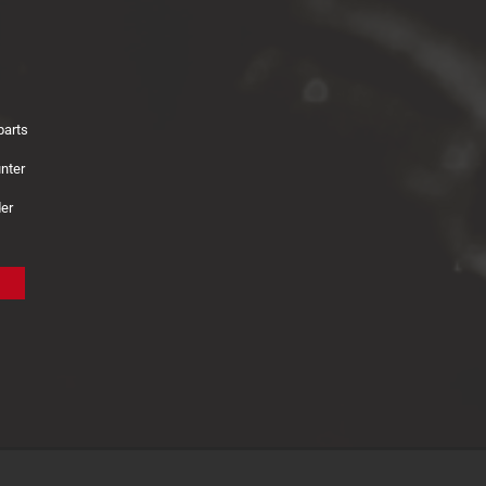
parts
nter
der