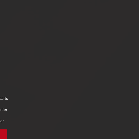
parts
nter
der