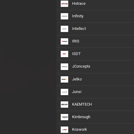
Hotrace
Infinity
Intellect
IRIS
ISDT
JConcepts
Jetko
Junsi
KAEMTECH
Kimbrough
Koswork