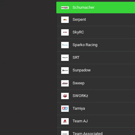
Schumacher
Serpent
SkyRC
Sparko Racing
SRT
Sunpadow
Sweep
SWORKz
Tamiya
Team AJ
Team Associated