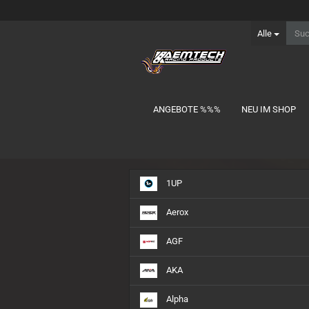
Alle
ANGEBOTE %%%
NEU IM SHOP
Ersatzteile anzeigen
1UP
Carten
Hobbywing
Aerox
Iris
Kyosho
AGF
Losi/TLR
AKA
Mugen
Schumacher
Alpha
Serpent