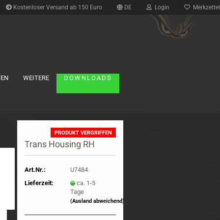
Kostenloser Versand ab 150 Euro
DE
Login
Merkzettel
TEN
WEITERE
DOWNLOADS
Reifen anzeigen
PRODUKT VERGRIFFEN
1:10 Buggy
Trans Housing RH
1:10 Formel
1:10 FWD
Art.Nr.:
U7484
1:10 Short Course Truck
Lieferzeit:
ca. 1-5
1:10 Tourenwagen
Tage
1:10 Truck
(Ausland abweichend)
1:12 Onroad
1:8 Buggy