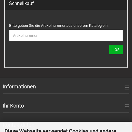
Schnellkauf
BITTE
Bitte geben Sie die Artikelnummer aus unserem Katalog ein.
GEBEN
SIE
DIE
ARTIKELNUMMER
LOS
AUS
UNSEREM
KATALOG
EIN.
Informationen
Ihr Konto
Kontaktdaten
Diese Webseite verwendet Cookies und andere