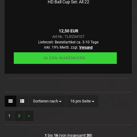
HD Ball Cup Set: All 22
12,50 EUR
Art.Nr.: TLR234107
Lieferzeit:
Bestellartikel ca. 3-10 Tage
inkl. 19% MwSt. zzgl.
Versand
IN DEN WARENKORB
Sortieren nach
pro Seite
Sortieren nach
16 pro Seite
1
2
»
1
bis
16
(von insgesamt
30
)