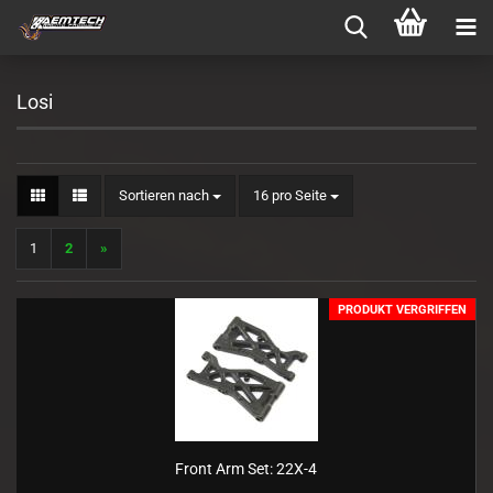
Losi
Sortieren nach
pro Seite
Sortieren nach
16 pro Seite
1
2
»
PRODUKT VERGRIFFEN
Front Arm Set: 22X-4