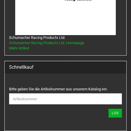
Schumacher Racing Products Ltd.
Schumacher Racing Products Ltd. Homepage
Mehr Artikel
Schnellkauf
BITTE
Bitte geben Sie die Artikelnummer aus unserem Katalog ein.
GEBEN
SIE
DIE
ARTIKELNUMMER
LOS
AUS
UNSEREM
KATALOG
EIN.