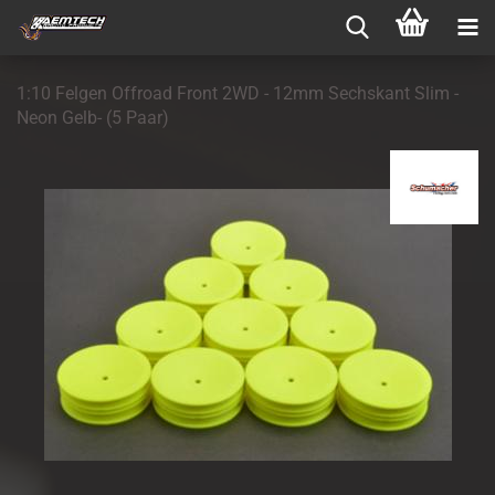
1:10 Felgen Offroad Front 2WD - 12mm Sechskant Slim -
Neon Gelb- (5 Paar)