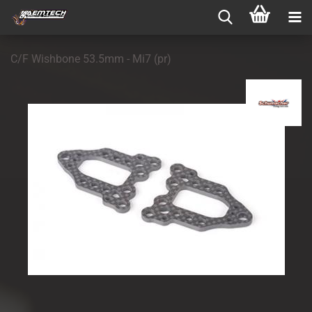
C/F Wishbone 53.5mm - Mi7 (pr)