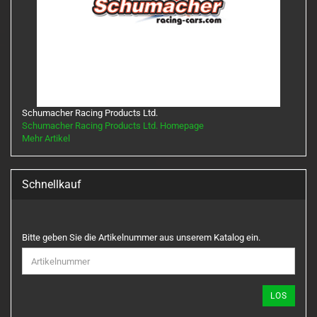
Schumacher Racing Products Ltd.
Schumacher Racing Products Ltd. Homepage
Mehr Artikel
Schnellkauf
BITTE
Bitte geben Sie die Artikelnummer aus unserem Katalog ein.
GEBEN
SIE
DIE
ARTIKELNUMMER
LOS
AUS
UNSEREM