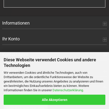
KATALOG
EIN.
Informationen
Ihr Konto
Kontaktdaten
Diese Webseite verwendet Cookies und andere
Technologien
Zahlung
Wir verwenden Cookies und ähnliche Technologien, auch von
Drittanbietern, um die ordentliche Funktionsweise der Website zu
gewährleisten, die Nutzung unseres Angebotes zu analysieren und Ihnen
Versand
ein bestmögliches Einkaufserlebnis bieten zu können. Weitere
Informationen finden Sie in unserer
Datenschutzerklärung
.
Alle Akzeptieren
VERTRAG WIDERRUFEN